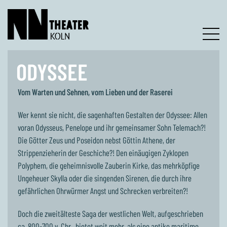
ODYSSEE
Vom Warten und Sehnen, vom Lieben und der Raserei
Wer kennt sie nicht, die sagenhaften Gestalten der Odyssee: Allen
voran Odysseus, Penelope und ihr gemeinsamer Sohn Telemach?!
Die Götter Zeus und Poseidon nebst Göttin Athene, der
Strippenzieherin der Geschiche?! Den einäugigen Zyklopen
Polyphem, die geheimnisvolle Zauberin Kirke, das mehrköpfige
Ungeheuer Skylla oder die singenden Sirenen, die durch ihre
gefährlichen Ohrwürmer Angst und Schrecken verbreiten?!
Doch die zweitälteste Saga der westlichen Welt, aufgeschrieben
ca. 800-700 v. Chr., bietet weit mehr, als eine antike maritime