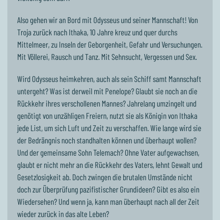
Also gehen wir an Bord mit Odysseus und seiner Mannschaft! Von
Troja zurück nach Ithaka, 10 Jahre kreuz und quer durchs
Mittelmeer, zu Inseln der Geborgenheit, Gefahr und Versuchungen.
Mit Völlerei, Rausch und Tanz. Mit Sehnsucht, Vergessen und Sex.
Wird Odysseus heimkehren, auch als sein Schiff samt Mannschaft
untergeht? Was ist derweil mit Penelope? Glaubt sie noch an die
Rückkehr ihres verschollenen Mannes? Jahrelang umzingelt und
genötigt von unzähligen Freiern, nutzt sie als Königin von Ithaka
jede List, um sich Luft und Zeit zu verschaffen. Wie lange wird sie
der Bedrängnis noch standhalten können und überhaupt wollen?
Und der gemeinsame Sohn Telemach? Ohne Vater aufgewachsen,
glaubt er nicht mehr an die Rückkehr des Vaters, lehnt Gewalt und
Gesetzlosigkeit ab. Doch zwingen die brutalen Umstände nicht
doch zur Überprüfung pazifistischer Grundideen? Gibt es also ein
Wiedersehen? Und wenn ja, kann man überhaupt nach all der Zeit
wieder zurück in das alte Leben?