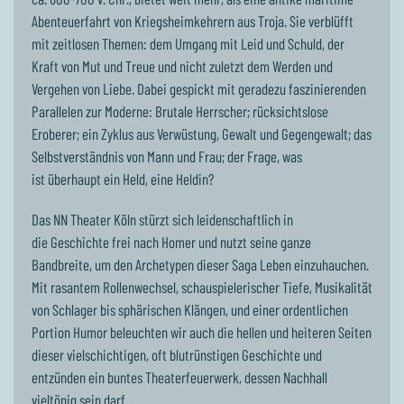
Abenteuerfahrt von Kriegsheimkehrern aus Troja. Sie verblüfft
mit zeitlosen Themen: dem Umgang mit Leid und Schuld, der
Kraft von Mut und Treue und nicht zuletzt dem Werden und
Vergehen von Liebe. Dabei gespickt mit geradezu faszinierenden
Parallelen zur Moderne: Brutale Herrscher; rücksichtslose
Eroberer; ein Zyklus aus Verwüstung, Gewalt und Gegengewalt; das
Selbstverständnis von Mann und Frau; der Frage, was
ist überhaupt ein Held, eine Heldin?
Das NN Theater Köln stürzt sich leidenschaftlich in
die Geschichte frei nach Homer und nutzt seine ganze
Bandbreite, um den Archetypen dieser Saga Leben einzuhauchen.
Mit rasantem Rollenwechsel, schauspielerischer Tiefe, Musikalität
von Schlager bis sphärischen Klängen, und einer ordentlichen
Portion Humor beleuchten wir auch die hellen und heiteren Seiten
dieser vielschichtigen, oft blutrünstigen Geschichte und
entzünden ein buntes Theaterfeuerwerk, dessen Nachhall
vieltönig sein darf.