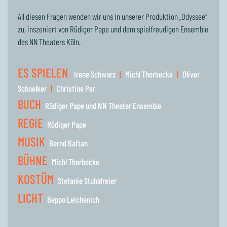
All diesen Fragen wenden wir uns in unserer Produktion „Odyssee“
zu, inszeniert von Rüdiger Pape und dem spielfreudigen Ensemble
des NN Theaters Köln.
ES SPIELEN
Irene Schwarz
|
Michl Thorbecke
|
Oliver
Schnelker
|
Christine Per
BUCH
Rüdiger Pape und NN Theater Ensemble
REGIE
Rüdiger Pape
MUSIK
Bernd Kaftan
BÜHNE
Michl Thorbecke
KOSTÜM
Stefanie Stuhldreier
LICHT
Beppo Leichenich